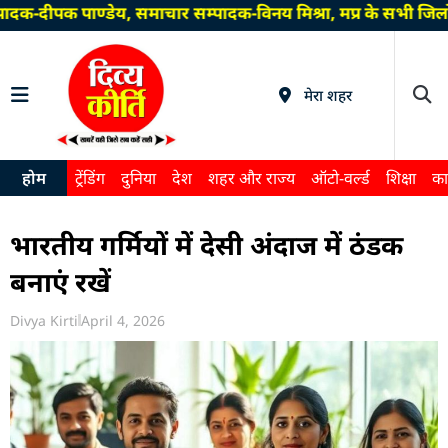
दक-दीपक पाण्डेय, समाचार सम्पादक-विनय मिश्रा, मप्र के सभी जिलो
मेरा शहर
होम
ट्रेंडिंग
दुनिया
देश
शहर और राज्य
ऑटो-वर्ल्ड
शिक्षा
का
भारतीय गर्मियों में देसी अंदाज में ठंडक
बनाएं रखें
Divya Kirti
April 4, 2026