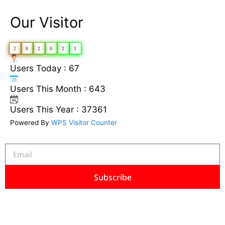
Our Visitor
2
8
2
0
2
1
Users Today : 67
Users This Month : 643
Users This Year : 37361
Powered By
WPS Visitor Counter
Subscribe