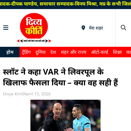
ादक-दीपक पाण्डेय, समाचार सम्पादक-विनय मिश्रा, मप्र के सभी जिल
मेरा शहर
होम
ट्रेंडिंग
दुनिया
देश
शहर और राज्य
ऑटो-वर्ल्ड
शिक्षा
का
स्लॉट ने कहा VAR ने लिवरपूल के
खिलाफ फैसला दिया – क्या वह सही हैं
Divya Kirti
April 15, 2026