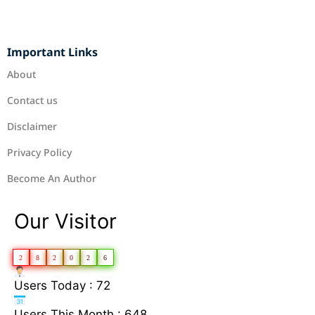
Important Links
About
Contact us
Disclaimer
Privacy Policy
Become An Author
Our Visitor
2
8
2
0
2
6
Users Today : 72
Users This Month : 648