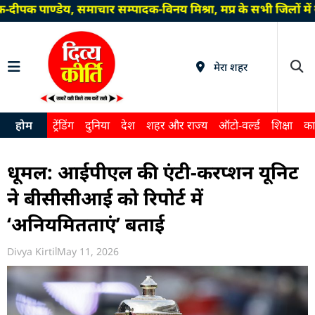
ीपक पाण्डेय, समाचार सम्पादक-विनय मिश्रा, मप्र के सभी जिलों मे
मेरा शहर
होम
ट्रेंडिंग
दुनिया
देश
शहर और राज्य
ऑटो-वर्ल्ड
शिक्षा
का
धूमल: आईपीएल की एंटी-करप्शन यूनिट
ने बीसीसीआई को रिपोर्ट में
‘अनियमितताएं’ बताई
Divya Kirti
May 11, 2026