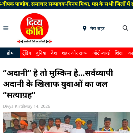
ीपक पाण्डेय, समाचार सम्पादक-विनय मिश्रा, मप्र के सभी जिलों मे
मेरा शहर
होम
ट्रेंडिंग
दुनिया
देश
शहर और राज्य
ऑटो-वर्ल्ड
शिक्षा
का
“अदानी” है तो मुम्किन है…सर्वव्यापी
अदानी के खिलाफ युवाओं का जल
“सत्याग्रह”
Divya Kirti
May 14, 2026