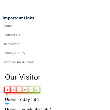
Important Links
About
Contact us
Disclaimer
Privacy Policy
Become An Author
Our Visitor
2
8
1
9
4
5
Users Today : 94
Users This Month : 567