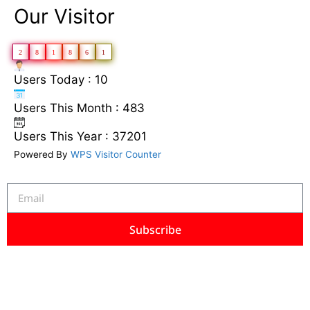
Our Visitor
2
8
1
8
6
1
Users Today : 10
Users This Month : 483
Users This Year : 37201
Powered By
WPS Visitor Counter
Subscribe