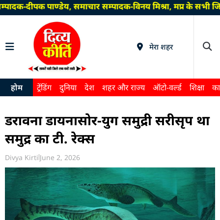
पादक-दीपक पाण्डेय, समाचार सम्पादक-विनय मिश्रा, मप्र के सभी जि
मेरा शहर
होम
ट्रेंडिंग
दुनिया
देश
शहर और राज्य
ऑटो-वर्ल्ड
शिक्षा
का
डरावना डायनासोर-युग समुद्री सरीसृप था
समुद्र का टी. रेक्स
Divya Kirti
June 2, 2026