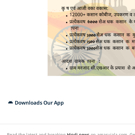
Downloads Our App
Read the latest and breaking
Hindi news
on amarujala.com. Get 