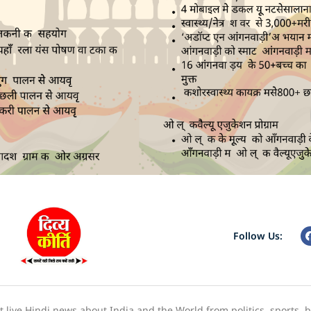
Follow Us:
live Hindi news about India and the World from politics, sports, 