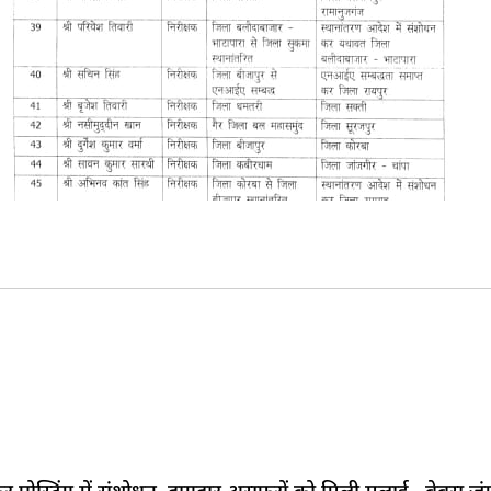
सफर पोस्टिंग में संशोधन, दागदार असफरों को मिली मलाई..,बेबस 