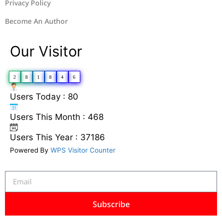
Privacy Policy
Become An Author
Our Visitor
2
8
1
8
4
6
Users Today : 80
Users This Month : 468
Users This Year : 37186
Powered By
WPS Visitor Counter
Subscribe