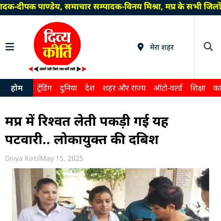
दक-दीपक पाण्डेय, समाचार सम्पादक-विनय मिश्रा, मप्र के सभी जिलो
मेरा शहर
होम
ट्रेंडिंग
दुनिया
देश
शहर और राज्य
ऑटो-वर्ल्ड
शिक्षा
का
मप्र में रिश्वत लेती पकड़ी गई यह
पटवारी.. लोकायुक्त की दबिश
Divya Kirti
May 15, 2025