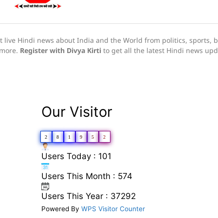
live Hindi news about India and the World from politics, sports, 
h more.
Register with Divya Kirti
to get all the latest Hindi news up
Our Visitor
2
8
1
9
5
2
Users Today : 101
Users This Month : 574
Users This Year : 37292
Powered By
WPS Visitor Counter