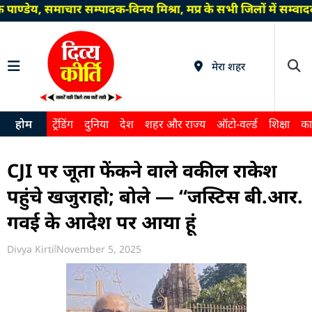
ाण्डेय, समाचार सम्पादक-विनय मिश्रा, मप्र के सभी जिलों में सम्
मेरा शहर
होम
ट्रेंडिंग
दुनिया
देश
शहर और राज्य
ऑटो-वर्ल्ड
शिक्षा
का
CJI पर जूता फेंकने वाले वकील राकेश
पहुंचे खजुराहो; बोले — “जस्टिस बी.आर.
गवई के आदेश पर आया हूं
Divya Kirti
November 5, 2025