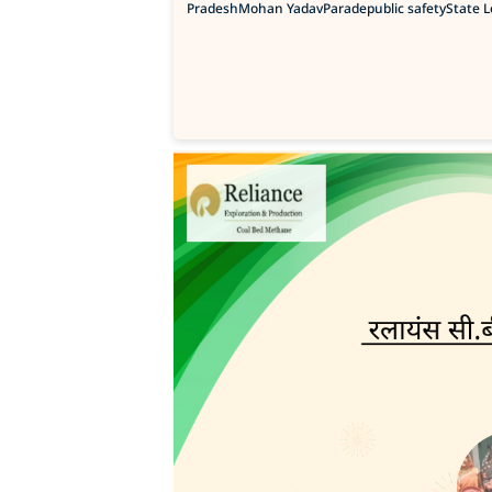
Pradesh
Mohan Yadav
Parade
public safety
State 