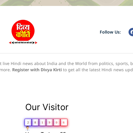
Follow Us:
live Hindi news about India and the World from politics, sports, 
h more.
Register with Divya Kirti
to get all the latest Hindi news up
Our Visitor
2
8
1
9
0
6