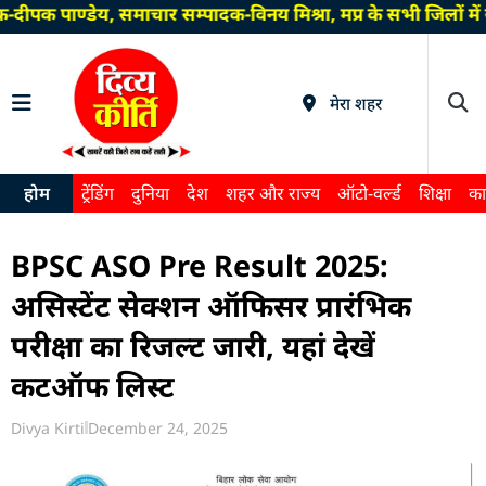
ीपक पाण्डेय, समाचार सम्पादक-विनय मिश्रा, मप्र के सभी जिलों मे
मेरा शहर
होम
ट्रेंडिंग
दुनिया
देश
शहर और राज्य
ऑटो-वर्ल्ड
शिक्षा
का
BPSC ASO Pre Result 2025:
असिस्टेंट सेक्शन ऑफिसर प्रारंभिक
परीक्षा का रिजल्ट जारी, यहां देखें
कटऑफ लिस्ट
Divya Kirti
December 24, 2025