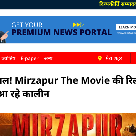
दिव्यकीर्ति सम्पादक-दीपक पाण
मेरा शहर
ज्योतिष
E-paper
अन्य
! Mirzapur The Movie की रिलीज 
े आ रहे कालीन