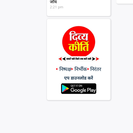
जॉय
2:21 pm
निष्पक्ष
निर्भीक
निरंतर
एप डाउनलोड करें