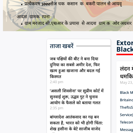
Exto
ताजा खबरें
Blac
जब पक्षियों की बीट ने बना दिया
दुनिया का सबसे अमीर देश, फिर
लंदन 
खत्म हुआ खजाना और बदल गई
धमकिया
किस्मत
2:40 pm
May 23
‘असली शिवसेना’ पर सुप्रीम कोर्ट में
Black 
सुनवाई शुरू, उद्धव गुट ने चुनाव
Britain
आयोग के फैसले को बताया गलत
Thefts
S
2:35 pm
Service
बांग्लादेश आतंकवाद का गढ़ बन
Teleco
सकता है, भारत को भी होगी चिंता:
शेख हसीना के बेटे साजीब वाजेद
Messag