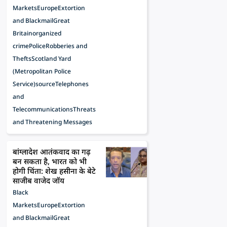
Markets
Europe
Extortion
and Blackmail
Great
Britain
organized
crime
Police
Robberies and
Thefts
Scotland Yard
(Metropolitan Police
Service)
source
Telephones
and
Telecommunications
Threats
and Threatening Messages
बांग्लादेश आतंकवाद का गढ़
बन सकता है, भारत को भी
होगी चिंता: शेख हसीना के बेटे
साजीब वाजेद जॉय
Black
Markets
Europe
Extortion
and Blackmail
Great