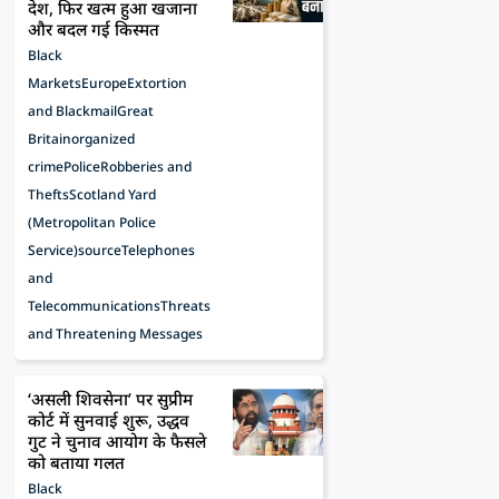
देश, फिर खत्म हुआ खजाना
और बदल गई किस्मत
Black
Markets
Europe
Extortion
and Blackmail
Great
Britain
organized
crime
Police
Robberies and
Thefts
Scotland Yard
(Metropolitan Police
Service)
source
Telephones
and
Telecommunications
Threats
and Threatening Messages
‘असली शिवसेना’ पर सुप्रीम
कोर्ट में सुनवाई शुरू, उद्धव
गुट ने चुनाव आयोग के फैसले
को बताया गलत
Black