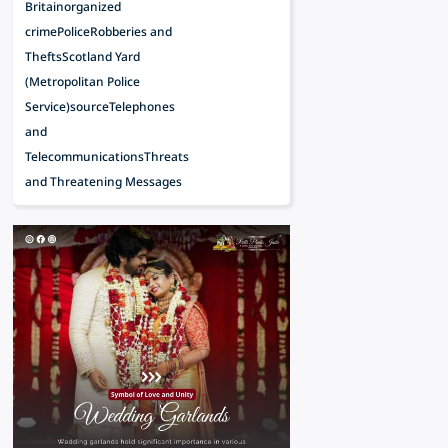
Britain
organized
crime
Police
Robberies and
Thefts
Scotland Yard
(Metropolitan Police
Service)
source
Telephones
and
Telecommunications
Threats
and Threatening Messages