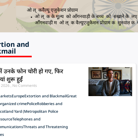
rtion and
kmail
में उनके फोन चोरी हो गए, फिर
ं शुरू हुईं
, 2026
No Comments
Markets
Europe
Extortion and Blackmail
Great
organized crime
Police
Robberies and
cotland Yard (Metropolitan Police
)
source
Telephones and
mmunications
Threats and Threatening
es