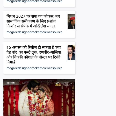
mega
redesigned
rocket
Science
source
मिशन 2027 पर सपा का फोकस, नए
सामाजिक समीकरण के लिए प्रशांत
किशोर से संपर्क में अखिलेश यादव
mega
redesigned
rocket
Science
source
15 अगस्त को रिलीज हो सकता है ‘लव
एंड वॉर’ का फर्स्ट लुक, रणबीर-आलिया
और विक्की कौशल के पोस्टर पर टिकी
निगाहें
mega
redesigned
rocket
Science
source