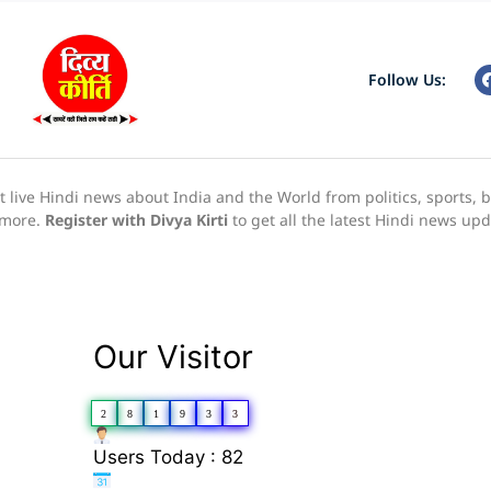
Follow Us:
live Hindi news about India and the World from politics, sports, 
h more.
Register with Divya Kirti
to get all the latest Hindi news up
Our Visitor
2
8
1
9
3
3
Users Today : 82