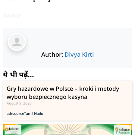
Source
Author:
Divya Kirti
ये भी पढ़ें...
Gry hazardowe w Polsce – kroki i metody
wyboru bezpiecznego kasyna
August 9, 2026
adr
source
Tamil Nadu