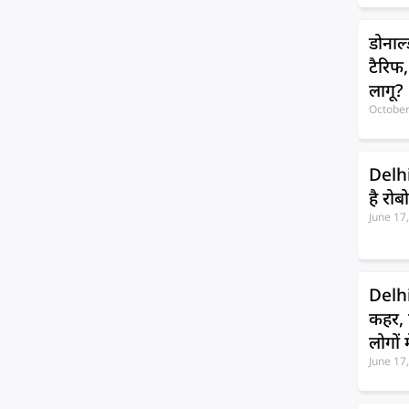
डोनाल्
टैरिफ
लागू?
October
Delhi
है रोब
June 17
Delhi 
कहर, 
लोगों 
June 17