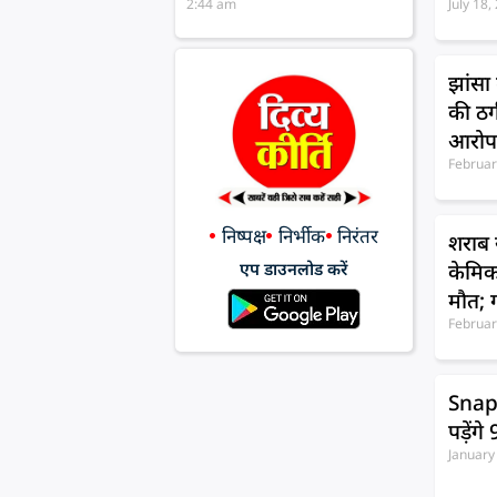
2:44 am
July 18
झांसा
की ठग
आरो
Februar
निष्पक्ष
निर्भीक
निरंतर
शराब 
एप डाउनलोड करें
केमिक
मौत; 
Februar
Snapc
पड़ेंग
January