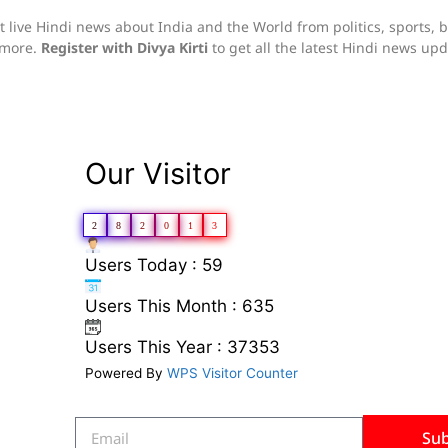
live Hindi news about India and the World from politics, sports, 
h more.
Register with Divya Kirti
to get all the latest Hindi news up
Our Visitor
2
8
2
0
1
3
Users Today : 59
Users This Month : 635
Users This Year : 37353
Powered By
WPS Visitor Counter
Sub