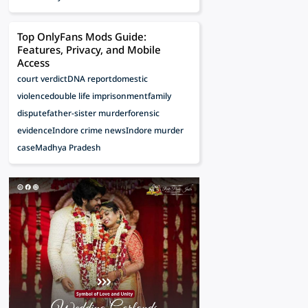
Top OnlyFans Mods Guide:
Features, Privacy, and Mobile
Access
court verdict
DNA report
domestic
violence
double life imprisonment
family
dispute
father-sister murder
forensic
evidence
Indore crime news
Indore murder
case
Madhya Pradesh