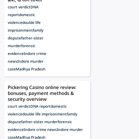
court verdict
DNA
report
domestic
violence
double life
imprisonment
family
dispute
father-sister
murder
forensic
evidence
Indore crime
news
Indore murder
case
Madhya Pradesh
Pickering Casino online review:
bonuses, payment methods &
security overview
court verdict
DNA report
domestic
violence
double life imprisonment
family
dispute
father-sister murder
forensic
evidence
Indore crime news
Indore murder
case
Madhya Pradesh